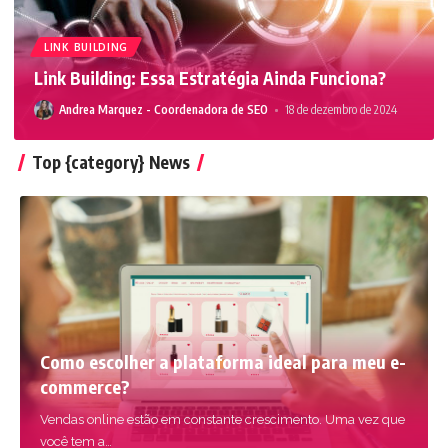
LINK BUILDING
Link Building: Essa Estratégia Ainda Funciona?
Andrea Marquez - Coordenadora de SEO
18 de dezembro de 2024
Top {category} News
Como escolher a plataforma ideal para meu e-
commerce?
Vendas online estão em constante crescimento. Uma vez que
você tem a
…