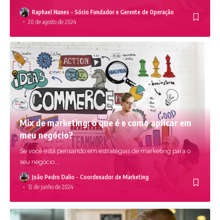
Raphael Nunes - Sócio Fundador e Gerente de Operação
20 de agosto de 2024
Mix de marketing: o que é e como aplicar em
meu negócio?
Se você está pensando em estratégias de marketing para o
seu negócio,
…
João Pedro Dalio - Coordenador de Marketing
12 de junho de 2024