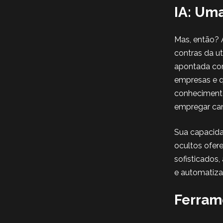
IA: Um
Mas, então? A
contras da u
apontada com
empresas e 
conhecimento
empregar can
Sua capacida
ocultos ofer
sofisticados
e automatiza
Ferrame