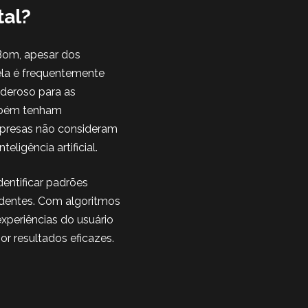
tal?
? Bom, apesar dos
 ela é frequentemente
oderoso para as
mbém tenham
mpresas não consideram
ligência artificial.
entificar padrões
edentes. Com algoritmos
xperiências do usuário
r resultados eficazes.