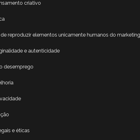
ensamento criativo
ica
e de reproduzir elementos unicamente humanos do marketin
iginalidade e autenticidade
do desemprego
lhoria
ivacidade
ação
gais e éticas