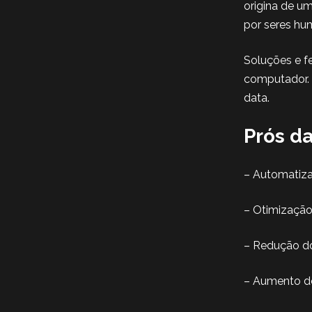
origina de u
por seres hu
Soluções e f
computador. 
data.
Prós da
– Automatiza
– Otimizaçã
– Redução d
– Aumento d