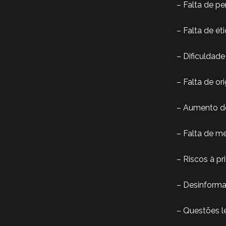
– Falta de p
– Falta de ét
– Dificuldad
– Falta de or
– Aumento 
– Falta de me
– Riscos à pr
– Desinform
– Questões le